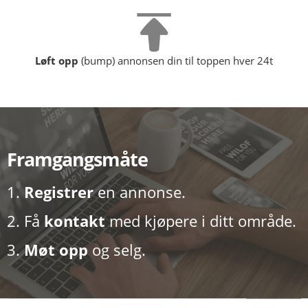
Løft opp
(bump) annonsen din til toppen hver 24t
Framgangsmåte
1.
Registrer
en annonse.
2. Få
kontakt
med kjøpere i ditt område.
3.
Møt opp
og selg.