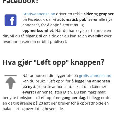
Facebook?
Gratis-annonse.no
driver en rekke
sider
og
grupper
på Facebook, der vi
automatisk publiserer
alle nye
annonser, for å oppnå størst mulig
oppmerksomhet
. Når du har registrert annonsen
din, vil du få tilgang til en side der du kan se en
oversikt
over
hvor annonsen din er blitt publisert.
Hva gjør
"Løft opp"
knappen?
Når annonsen din ligger ute på
gratis-annonse.no
kan du bruke "Løft opp" for å
legge inn annonsen
på nytt
(reposte annonsen), slik at den kommer
øverst
i annonselisten igjen. Du kan maksimalt
benytte funksjonen “Løft opp”
en gang per dag
. I tillegg er det
en daglig grense på 20 løft per bruker for å opprettholde en
balansert og oversiktlig hovedside.