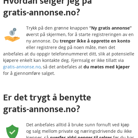
Hvordan
selger
jeg på
gratis-annonse.no?
Trykk på den grønne knappen
“Ny gratis annonse”
øverst på skjermen, for å starte registreringen av en
ny annonse. Du
trenger ikke å opprette en konto
eller registrere deg på noen måte, men det
anbefales at du oppgir telefonnummeret ditt, slik at potensielle
kjøpere enkelt kan kontakte deg. Fjernsalg er ikke tillatt via
gratis-annonse.no
, så det anbefales at
du møtes med kjøper
for å gjennomføre salget.
Er det
trygt
å benytte
gratis-annonse.no?
Det anbefales alltid å bruke sunn fornuft ved kjøp
og salg mellom private og næringsdrivende du ikke
kjenner, så
overfør aldri penger til selger
før du har