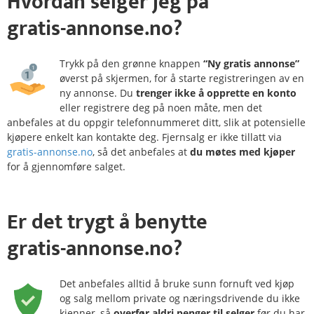
Hvordan
selger
jeg på
gratis-annonse.no?
Trykk på den grønne knappen
“Ny gratis annonse”
øverst på skjermen, for å starte registreringen av en
ny annonse. Du
trenger ikke å opprette en konto
eller registrere deg på noen måte, men det
anbefales at du oppgir telefonnummeret ditt, slik at potensielle
kjøpere enkelt kan kontakte deg. Fjernsalg er ikke tillatt via
gratis-annonse.no
, så det anbefales at
du møtes med kjøper
for å gjennomføre salget.
Er det
trygt
å benytte
gratis-annonse.no?
Det anbefales alltid å bruke sunn fornuft ved kjøp
og salg mellom private og næringsdrivende du ikke
kjenner, så
overfør aldri penger til selger
før du har