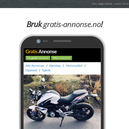
Foto: Helge Høifødt , Lisens: CC3.0
Bruk
gratis-annonse.no
!