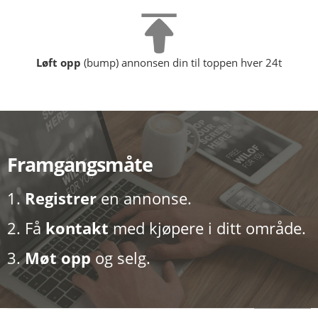
Løft opp
(bump) annonsen din til toppen hver 24t
Framgangsmåte
1.
Registrer
en annonse.
2. Få
kontakt
med kjøpere i ditt område.
3.
Møt opp
og selg.