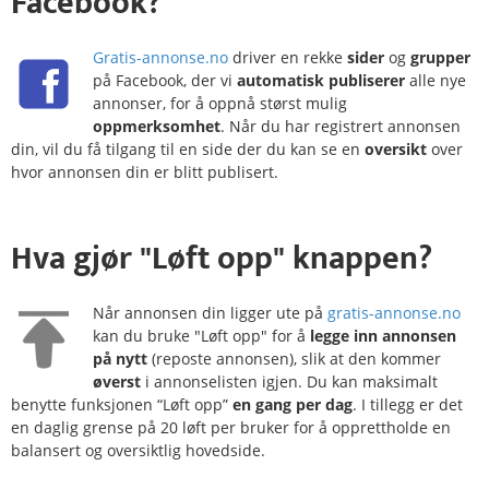
Facebook?
Gratis-annonse.no
driver en rekke
sider
og
grupper
på Facebook, der vi
automatisk publiserer
alle nye
annonser, for å oppnå størst mulig
oppmerksomhet
. Når du har registrert annonsen
din, vil du få tilgang til en side der du kan se en
oversikt
over
hvor annonsen din er blitt publisert.
Hva gjør
"Løft opp"
knappen?
Når annonsen din ligger ute på
gratis-annonse.no
kan du bruke "Løft opp" for å
legge inn annonsen
på nytt
(reposte annonsen), slik at den kommer
øverst
i annonselisten igjen. Du kan maksimalt
benytte funksjonen “Løft opp”
en gang per dag
. I tillegg er det
en daglig grense på 20 løft per bruker for å opprettholde en
balansert og oversiktlig hovedside.