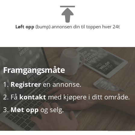
Løft opp
(bump) annonsen din til toppen hver 24t
Framgangsmåte
1.
Registrer
en annonse.
2. Få
kontakt
med kjøpere i ditt område.
3.
Møt opp
og selg.