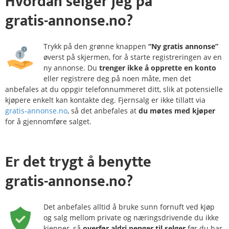
Hvordan
selger
jeg på
gratis-annonse.no?
Trykk på den grønne knappen
“Ny gratis annonse”
øverst på skjermen, for å starte registreringen av en
ny annonse. Du
trenger ikke å opprette en konto
eller registrere deg på noen måte, men det
anbefales at du oppgir telefonnummeret ditt, slik at potensielle
kjøpere enkelt kan kontakte deg. Fjernsalg er ikke tillatt via
gratis-annonse.no
, så det anbefales at
du møtes med kjøper
for å gjennomføre salget.
Er det
trygt
å benytte
gratis-annonse.no?
Det anbefales alltid å bruke sunn fornuft ved kjøp
og salg mellom private og næringsdrivende du ikke
kjenner, så
overfør aldri penger til selger
før du har