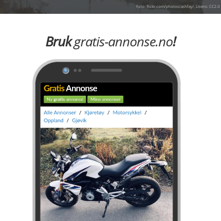
Foto: flickr.com/photos/ashfay/, Lisens: CC2.0
Bruk
gratis-annonse.no
!