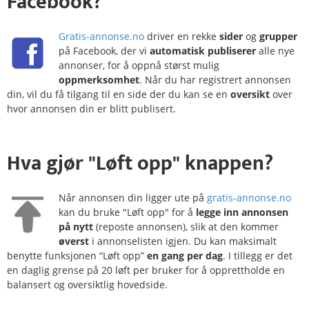
Facebook?
Gratis-annonse.no
driver en rekke
sider
og
grupper
på Facebook, der vi
automatisk publiserer
alle nye
annonser, for å oppnå størst mulig
oppmerksomhet
. Når du har registrert annonsen
din, vil du få tilgang til en side der du kan se en
oversikt
over
hvor annonsen din er blitt publisert.
Hva gjør
"Løft opp"
knappen?
Når annonsen din ligger ute på
gratis-annonse.no
kan du bruke "Løft opp" for å
legge inn annonsen
på nytt
(reposte annonsen), slik at den kommer
øverst
i annonselisten igjen. Du kan maksimalt
benytte funksjonen “Løft opp”
en gang per dag
. I tillegg er det
en daglig grense på 20 løft per bruker for å opprettholde en
balansert og oversiktlig hovedside.