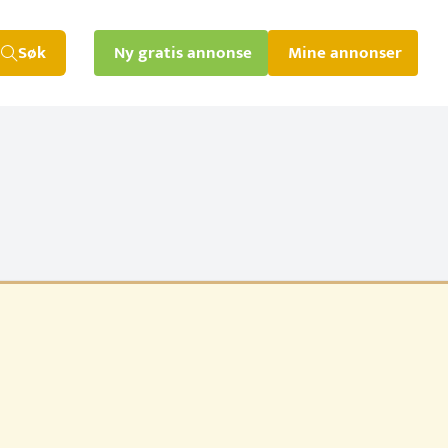
Søk
Ny gratis annonse
Mine annonser