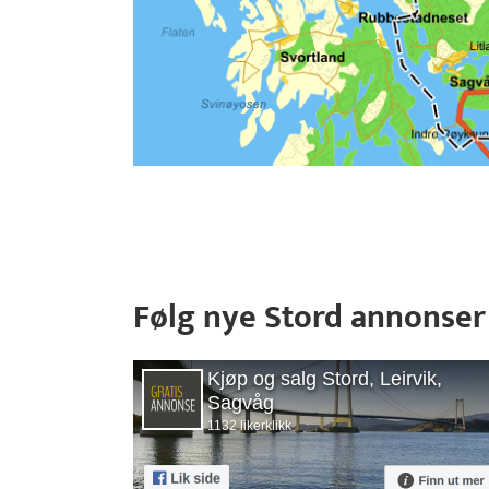
Følg nye Stord annonser
Kjøp og salg Stord, Leirvik,
Sagvåg
1132 likerklikk