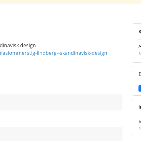
K
dinavisk design
A
elaslommerstig-lindberg--skandinavisk-design
k
D
I
A
r