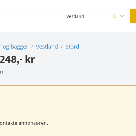
r og bagger
Vestland
Stord
/
/
248,- kr
en
 kontakte annonsøren.