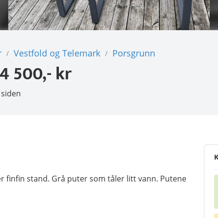
r
Vestfold og Telemark
Porsgrunn
/
/
4 500,- kr
 siden
K
 finfin stand. Grå puter som tåler litt vann. Putene