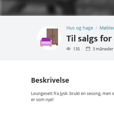
Hus og hage
Møble
/
Til salgs for
135
3 måneder
Beskrivelse
Loungesett fra Jysk- brukt en sesong, men er
er som nye!