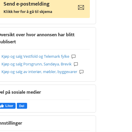
Send e-postmelding
Klikk her for å gå til skjema
versikt over hvor annonsen har blitt
ublisert
Kjøp og salg Vestfold og Telemark fylke
Kjøp og salg Porsgrunn, Sandøya, Brevik
Kjøp og salg av interiør, møbler, byggevarer
el på sosiale medier
nnstillinger