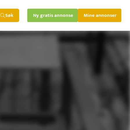
Søk
Ny gratis annonse
Mine annonser