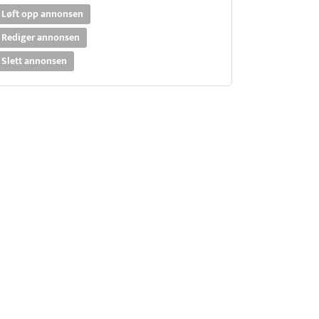
Løft opp annonsen
Rediger annonsen
Slett annonsen