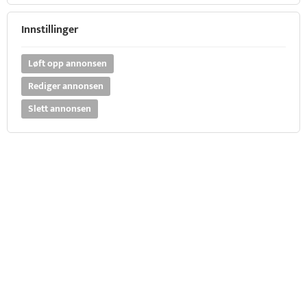
Innstillinger
Løft opp annonsen
Rediger annonsen
Slett annonsen