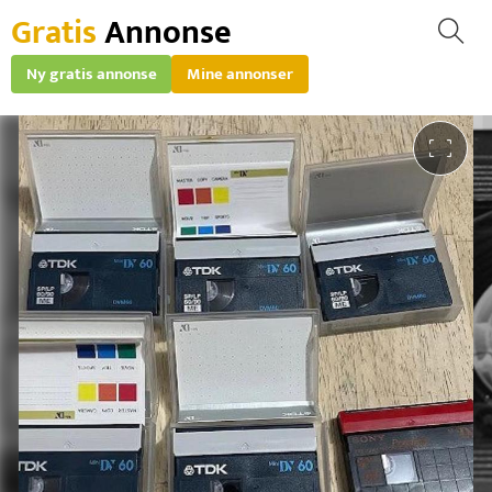
Gratis
Annonse
Ny gratis annonse
Mine annonser