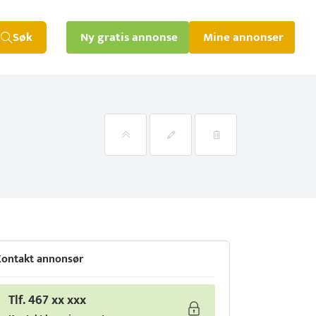
Søk
Ny gratis annonse
Mine annonser
ontakt annonsør
Tlf. 467 xx xxx