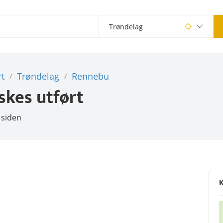
t
Trøndelag
Rennebu
/
/
skes utført
 siden
K