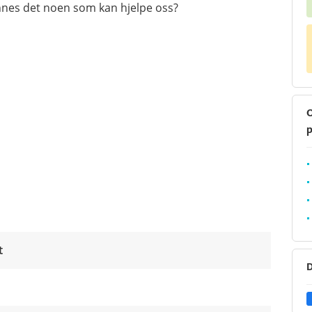
innes det noen som kan hjelpe oss?
O
p
t
D