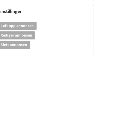
nnstillinger
Løft opp annonsen
Rediger annonsen
Slett annonsen