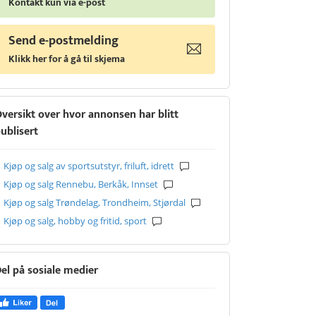
Kontakt kun via e-post
Send e-postmelding
Klikk her for å gå til skjema
versikt over hvor annonsen har blitt
ublisert
Kjøp og salg av sportsutstyr, friluft, idrett
Kjøp og salg Rennebu, Berkåk, Innset
Kjøp og salg Trøndelag, Trondheim, Stjørdal
Kjøp og salg, hobby og fritid, sport
el på sosiale medier