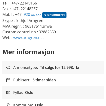
Tel. : +47- 22149166
Fax. : +47- 22148237
Mobil : +47-
920 xx xxx
Vis nummeret
Skype : frithjof.Arngren
MVA regnr. : 965175113mva
Custom control no.: 32882659
Web :
www.arngren.net
Mer informasjon
Annonsetype:
Til salgs for
12 998,- kr
Publisert:
5 timer siden
Fylke:
Oslo
Kommune:
Oslo