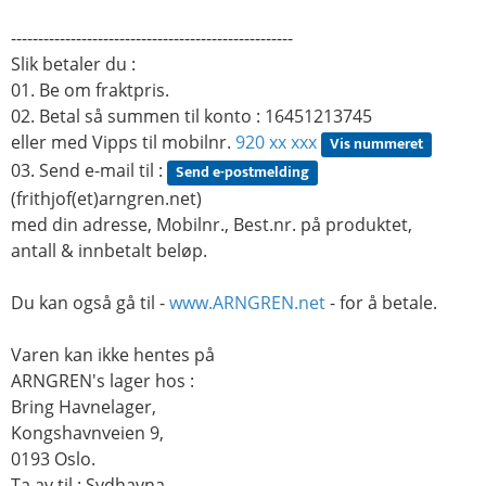
----------------------------------------------------
Slik betaler du :
01. Be om fraktpris.
02. Betal så summen til konto : 16451213745
eller med Vipps til mobilnr.
920 xx xxx
Vis nummeret
03. Send e-mail til :
Send e-postmelding
(frithjof(et)arngren.net)
med din adresse, Mobilnr., Best.nr. på produktet,
antall & innbetalt beløp.
Du kan også gå til -
www.ARNGREN.net
- for å betale.
Varen kan ikke hentes på
ARNGREN's lager hos :
Bring Havnelager,
Kongshavnveien 9,
0193 Oslo.
Ta av til : Sydhavna.