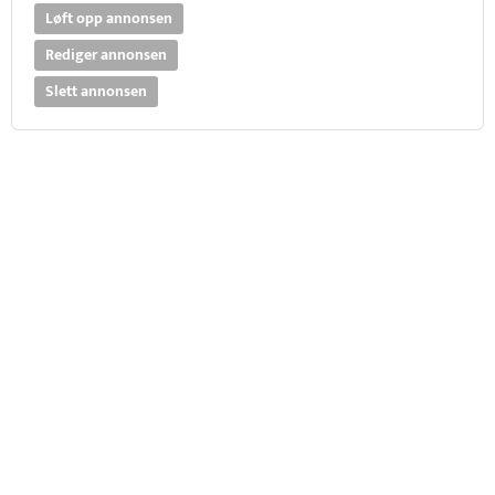
Løft opp annonsen
Rediger annonsen
Slett annonsen