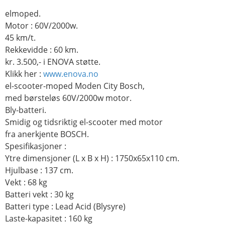
elmoped.
Motor : 60V/2000w.
45 km/t.
Rekkevidde : 60 km.
kr. 3.500,- i ENOVA støtte.
Klikk her :
www.enova.no
el-scooter-moped Moden City Bosch,
med børsteløs 60V/2000w motor.
Bly-batteri.
Smidig og tidsriktig el-scooter med motor
fra anerkjente BOSCH.
Spesifikasjoner :
Ytre dimensjoner (L x B x H) : 1750x65x110 cm.
Hjulbase : 137 cm.
Vekt : 68 kg
Batteri vekt : 30 kg
Batteri type : Lead Acid (Blysyre)
Laste-kapasitet : 160 kg