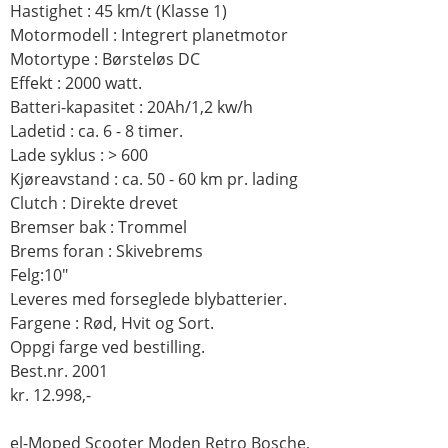
Hastighet : 45 km/t (Klasse 1)
Motormodell : Integrert planetmotor
Motortype : Børsteløs DC
Effekt : 2000 watt.
Batteri-kapasitet : 20Ah/1,2 kw/h
Ladetid : ca. 6 - 8 timer.
Lade syklus : > 600
Kjøreavstand : ca. 50 - 60 km pr. lading
Clutch : Direkte drevet
Bremser bak : Trommel
Brems foran : Skivebrems
Felg:10"
Leveres med forseglede blybatterier.
Fargene : Rød, Hvit og Sort.
Oppgi farge ved bestilling.
Best.nr. 2001
kr. 12.998,-
el-Moped Scooter Moden Retro Bosche,