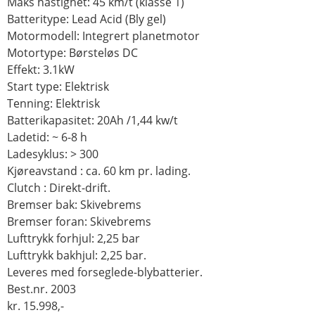
Maks hastighet: 45 km/t (klasse 1)
Batteritype: Lead Acid (Bly gel)
Motormodell: Integrert planetmotor
Motortype: Børsteløs DC
Effekt: 3.1kW
Start type: Elektrisk
Tenning: Elektrisk
Batterikapasitet: 20Ah /1,44 kw/t
Ladetid: ~ 6-8 h
Ladesyklus: > 300
Kjøreavstand : ca. 60 km pr. lading.
Clutch : Direkt-drift.
Bremser bak: Skivebrems
Bremser foran: Skivebrems
Lufttrykk forhjul: 2,25 bar
Lufttrykk bakhjul: 2,25 bar.
Leveres med forseglede-blybatterier.
Best.nr. 2003
kr. 15.998,-