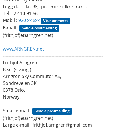
Legg da til kr. 98,- pr. Ordre ( Ikke frakt).
Tel. : 22 14 91 66
Mobil :
920 xx xxx
Vis nummeret
E-mail :
Send e-postmelding
(frithjof(et)arngren.net)
www.ARNGREN.net
----------------------------------------------------------------------
Frithjof Arngren
B.sc. (siv.ing.)
Arngren Sky Commuter AS,
Sondreveien 3K,
0378 Oslo,
Norway.
Small e-mail :
Send e-postmelding
(frithjof(et)arngren.net)
Large e-mail :
frithjof.arngren@gmail.com