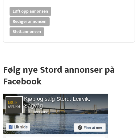
Løft opp annonsen
Rediger annonsen
Slett annonsen
Følg nye Stord annonser på
Facebook
Kjøp og salg Stord, Leirvik,
Sagvåg
1132 likerklikk