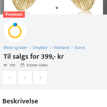
Premium
Mote og klær
Smykker
Vestland
Stord
/
/
/
Til salgs for
399,- kr
109
9 timer siden
Beskrivelse