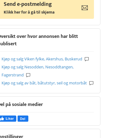
Send e-postmelding
Klikk her for å gå til skjema
versikt over hvor annonsen har blitt
ublisert
Kjøp og salg Viken fylke, Akershus, Buskerud
Kjøp og salg Nesodden, Nesoddtangen,
Fagerstrand
Kjøp og salg av båt, båtutstyr, seil og motorbåt
el på sosiale medier
nnstillinger