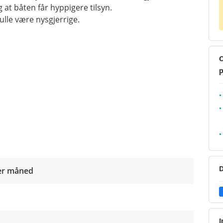
t båten får hyppigere tilsyn.
ulle være nysgjerrige.
O
p
D
r måned
I