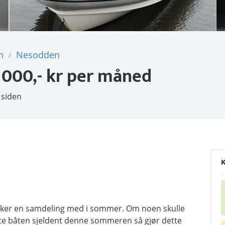
n
Nesodden
/
 000,- kr
per måned
 siden
K
nsker en samdeling med i sommer. Om noen skulle
ytte båten sjeldent denne sommeren så gjør dette