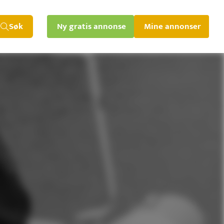
Søk
Ny gratis annonse
Mine annonser