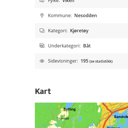
Fylke:
Viken
Kommune:
Nesodden
Kategori:
Kjøretøy
Underkategori:
Båt
Sidevisninger:
195
(se statistikk)
Kart