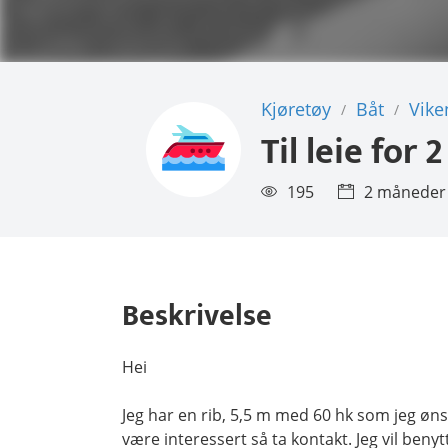
Kjøretøy
Båt
Vike
/
/
Til leie for
2
195
2 måneder
Beskrivelse
Hei
Jeg har en rib, 5,5 m med 60 hk som jeg ø
være interessert så ta kontakt. Jeg vil ben