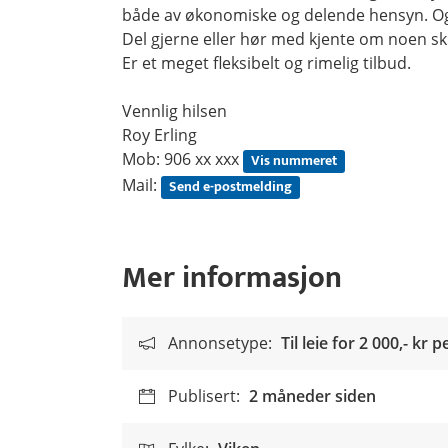
både av økonomiske og delende hensyn. Og a
Del gjerne eller hør med kjente om noen sk
Er et meget fleksibelt og rimelig tilbud.
Vennlig hilsen
Roy Erling
Mob:
906 xx xxx
Vis nummeret
Mail:
Send e-postmelding
Mer informasjon
Annonsetype:
Til leie for
2 000,- kr
pe
Publisert:
2 måneder siden