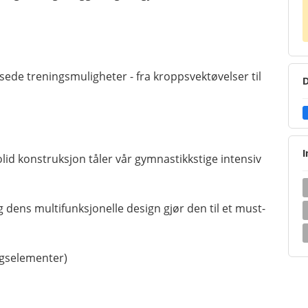
sede treningsmuligheter - fra kroppsvektøvelser til
D
I
olid konstruksjon tåler vår gymnastikkstige intensiv
g dens multifunksjonelle design gjør den til et must-
ngselementer)