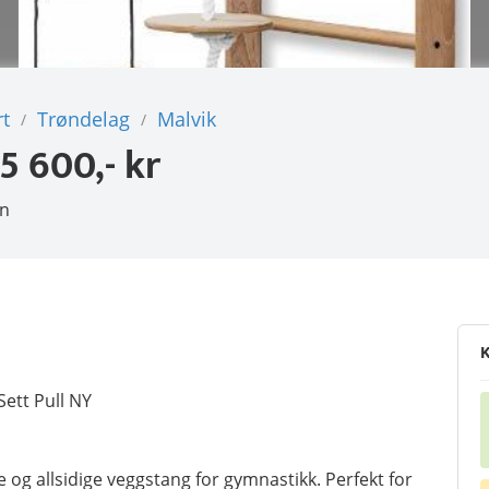
t
Trøndelag
Malvik
/
/
5 600,- kr
en
K
ett Pull NY
og allsidige veggstang for gymnastikk. Perfekt for