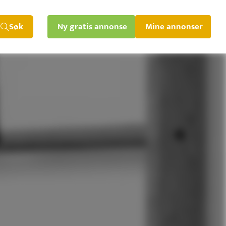
Søk
Ny gratis annonse
Mine annonser