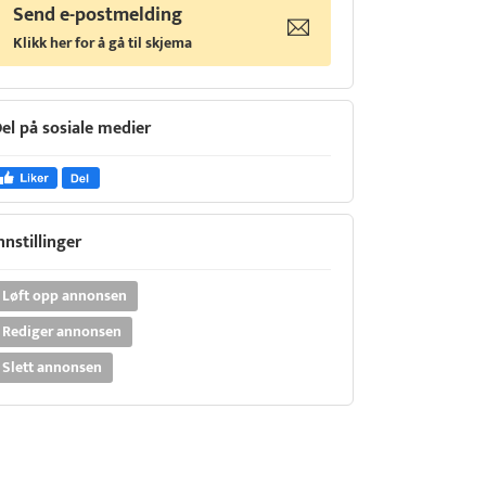
Send e-postmelding
Klikk her for å gå til skjema
el på sosiale medier
nnstillinger
Løft opp annonsen
Rediger annonsen
Slett annonsen