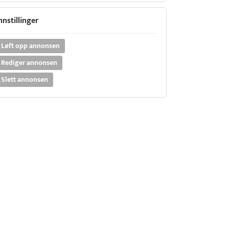
nnstillinger
Løft opp annonsen
Rediger annonsen
Slett annonsen