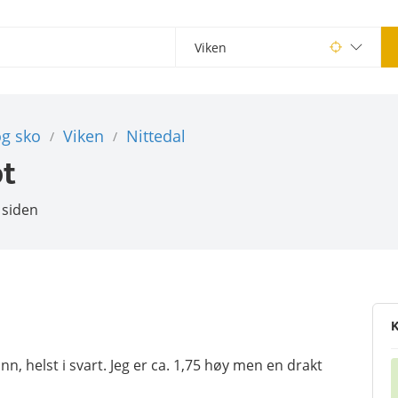
og sko
Viken
Nittedal
/
/
pt
 siden
K
nn, helst i svart. Jeg er ca. 1,75 høy men en drakt