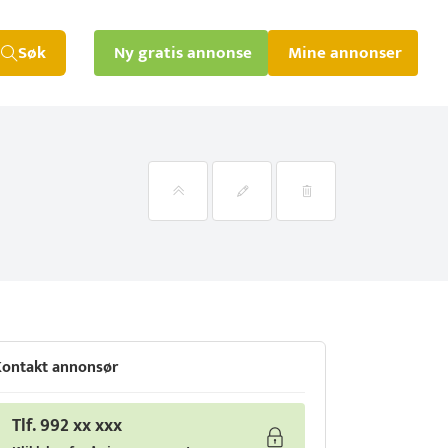
Søk
Ny gratis annonse
Mine annonser
ontakt annonsør
Tlf. 992 xx xxx