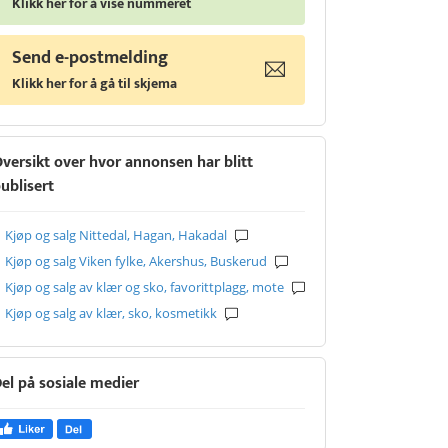
Klikk her for å vise nummeret
Send e-postmelding
Klikk her for å gå til skjema
versikt over hvor annonsen har blitt
ublisert
Kjøp og salg Nittedal, Hagan, Hakadal
Kjøp og salg Viken fylke, Akershus, Buskerud
Kjøp og salg av klær og sko, favorittplagg, mote
Kjøp og salg av klær, sko, kosmetikk
el på sosiale medier