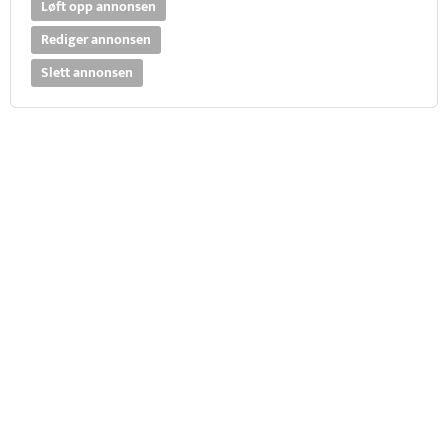
Løft opp annonsen
Rediger annonsen
Slett annonsen