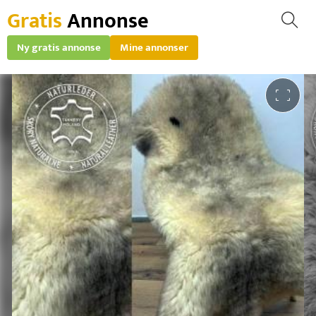
Gratis
Annonse
Ny gratis annonse
Mine annonser