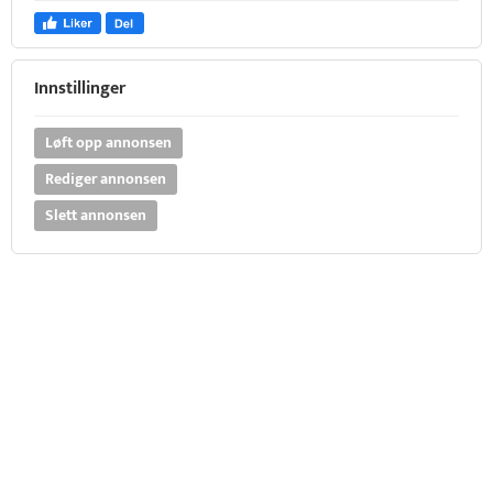
Innstillinger
Løft opp annonsen
Rediger annonsen
Slett annonsen