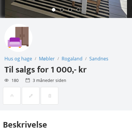
Hus og hage
Møbler
Rogaland
Sandnes
/
/
/
Til salgs for
1 000,- kr
180
3 måneder siden
Beskrivelse