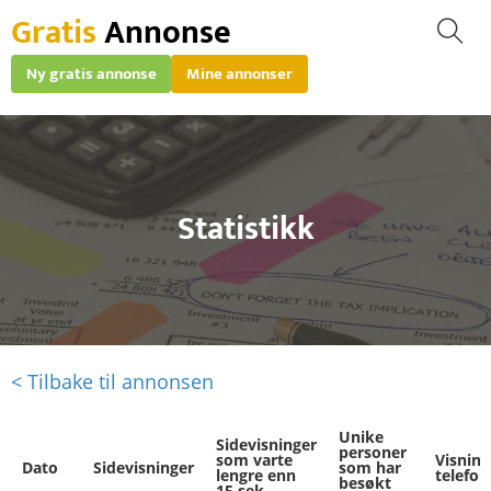
Gratis
Annonse
Ny gratis annonse
Mine annonser
Statistikk
< Tilbake til annonsen
Unike
Sidevisninger
personer
som varte
Visning
Dato
Sidevisninger
som har
lengre enn
telefo
besøkt
15 sek.