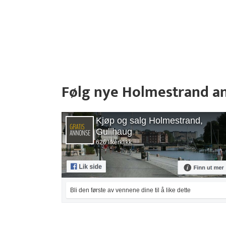
Følg nye Holmestrand a
Kjøp og salg Holmestrand,
Gullhaug
626 likerklikk
Bli den første av vennene dine til å like dette