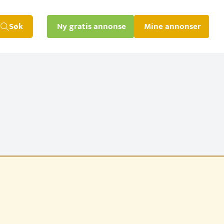
Søk
Ny gratis annonse
Mine annonser