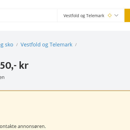
og sko
Vestfold og Telemark
/
/
50,- kr
en
 kontakte annonsøren.