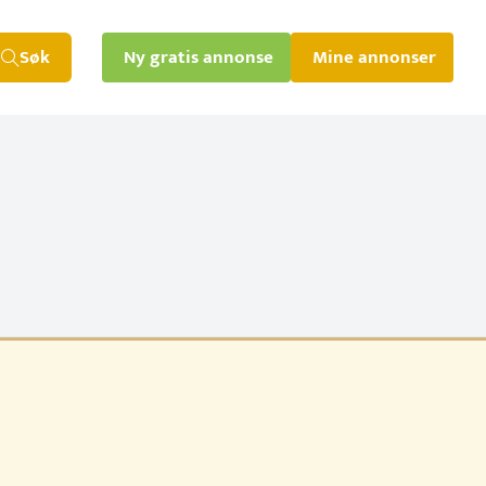
Søk
Ny gratis annonse
Mine annonser