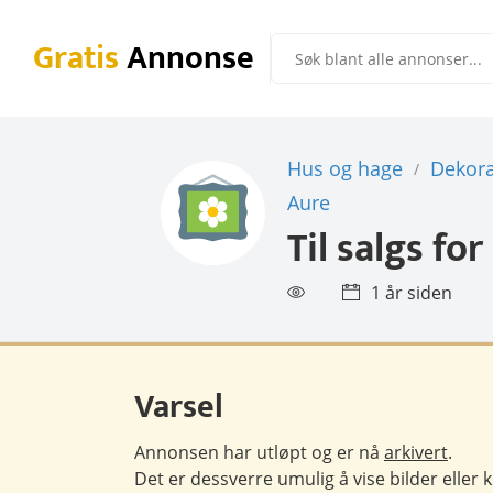
Gratis
Annonse
Hus og hage
Dekora
/
Aure
Til salgs for
1 år siden
Varsel
Annonsen har utløpt og er nå
arkivert
.
Det er dessverre umulig å vise bilder eller