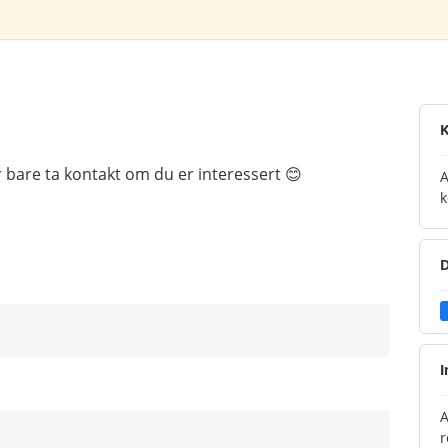
K
bare ta kontakt om du er interessert 😊
A
k
D
I
A
r