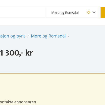
sjon og pynt
Møre og Romsdal
/
/
1 300,- kr
 kontakte annonsøren.