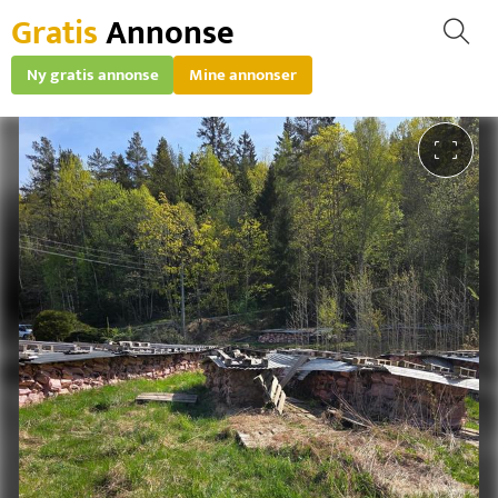
Gratis
Annonse
Ny gratis annonse
Mine annonser