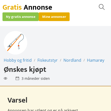
Gratis
Annonse
Ny gratis annonse
Mine annonser
Hobby og fritid
Fiskeutstyr
Nordland
Hamarøy
/
/
/
Ønskes kjøpt
3 måneder siden
Varsel
Annonsen har utløpt og er nå
arkivert
.