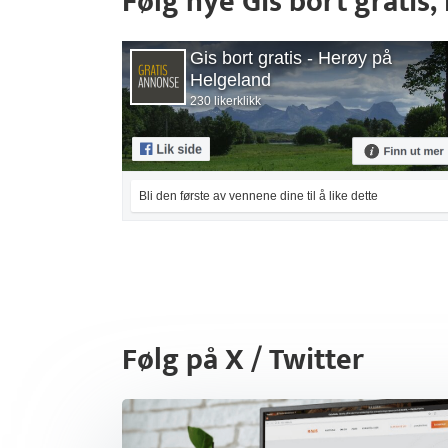
Følg nye Gis bort grati
Gis bort gratis - Herøy på
Helgeland
230 likerklikk
Bli den første av vennene dine til å like dette
Følg på X / Twitter