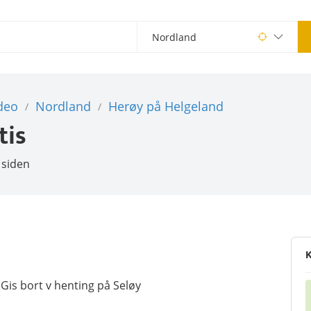
deo
Nordland
Herøy på Helgeland
/
/
tis
 siden
K
 Gis bort v henting på Seløy