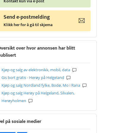
Kontakt kun via e-post
Send e-postmelding
Klikk her for å gå til skjema
versikt over hvor annonsen har blitt
ublisert
Kjøp og salg av elektronikk, mobil, data
Gis bort gratis - Herøy på Helgeland
Kjøp og salg Nordland fylke, Bodø, Mo i Rana
Kjøp og salg Herøy på Helgeland, Silvalen,
Herøyholmen
el på sosiale medier