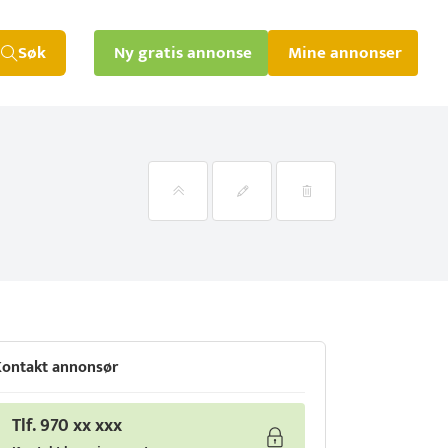
Søk
Ny gratis annonse
Mine annonser
ontakt annonsør
Tlf. 970 xx xxx