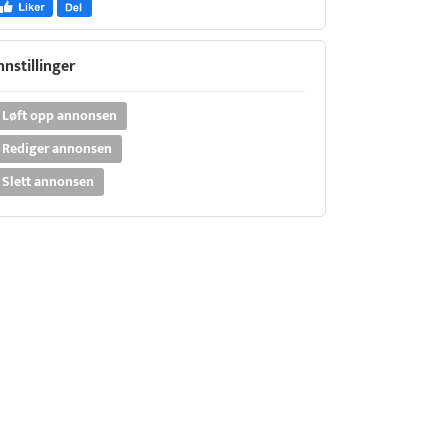
nnstillinger
Løft opp annonsen
Rediger annonsen
Slett annonsen