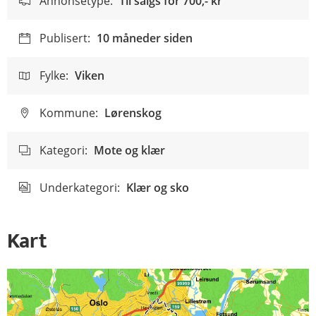
Annonsetype:
Til salgs for
700,- kr
Publisert:
10 måneder siden
Fylke:
Viken
Kommune:
Lørenskog
Kategori:
Mote og klær
Underkategori:
Klær og sko
Kart