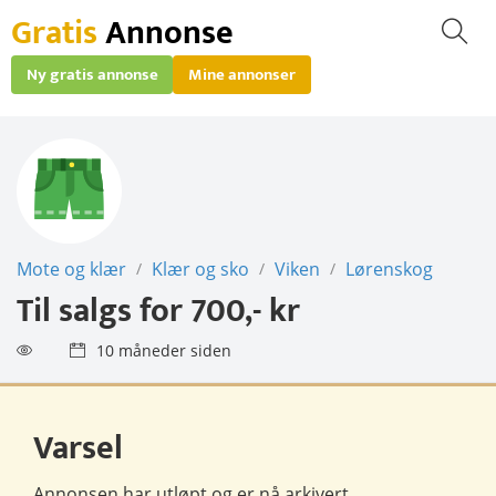
Gratis
Annonse
Ny gratis annonse
Mine annonser
Mote og klær
Klær og sko
Viken
Lørenskog
/
/
/
Til salgs for
700,- kr
10 måneder siden
Varsel
Annonsen har utløpt og er nå
arkivert
.