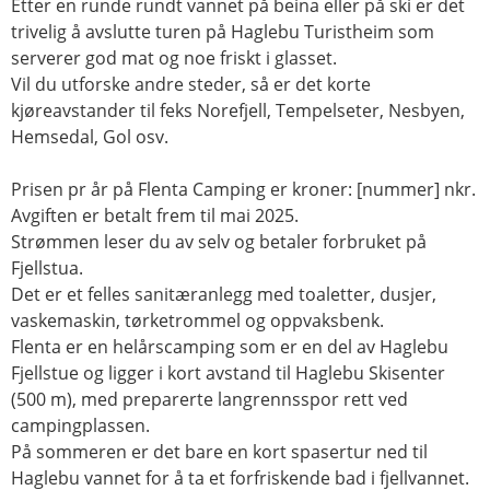
Etter en runde rundt vannet på beina eller på ski er det
trivelig å avslutte turen på Haglebu Turistheim som
serverer god mat og noe friskt i glasset.
Vil du utforske andre steder, så er det korte
kjøreavstander til feks Norefjell, Tempelseter, Nesbyen,
Hemsedal, Gol osv.
Prisen pr år på Flenta Camping er kroner: [nummer] nkr.
Avgiften er betalt frem til mai 2025.
Strømmen leser du av selv og betaler forbruket på
Fjellstua.
Det er et felles sanitæranlegg med toaletter, dusjer,
vaskemaskin, tørketrommel og oppvaksbenk.
Flenta er en helårscamping som er en del av Haglebu
Fjellstue og ligger i kort avstand til Haglebu Skisenter
(500 m), med preparerte langrennsspor rett ved
campingplassen.
På sommeren er det bare en kort spasertur ned til
Haglebu vannet for å ta et forfriskende bad i fjellvannet.