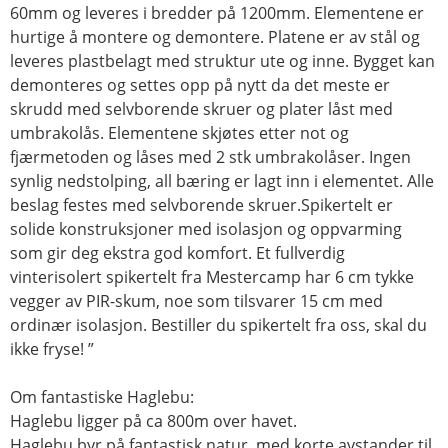
60mm og leveres i bredder på 1200mm. Elementene er
hurtige å montere og demontere. Platene er av stål og
leveres plastbelagt med struktur ute og inne. Bygget kan
demonteres og settes opp på nytt da det meste er
skrudd med selvborende skruer og plater låst med
umbrakolås. Elementene skjøtes etter not og
fjærmetoden og låses med 2 stk umbrakolåser. Ingen
synlig nedstolping, all bæring er lagt inn i elementet. Alle
beslag festes med selvborende skruer.Spikertelt er
solide konstruksjoner med isolasjon og oppvarming
som gir deg ekstra god komfort. Et fullverdig
vinterisolert spikertelt fra Mestercamp har 6 cm tykke
vegger av PIR-skum, noe som tilsvarer 15 cm med
ordinær isolasjon. Bestiller du spikertelt fra oss, skal du
ikke fryse! ”
Om fantastiske Haglebu:
Haglebu ligger på ca 800m over havet.
Haglebu byr på fantastisk natur, med korte avstander til