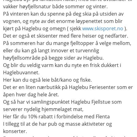
vakker høyfjellsnatur både sommer og vinter.
På vinteren kan du spenne på deg skia på utsiden av
vognen, og nyte av det enorme løypenettet som blir
kjørt på Haglebu og omegn ( sjekk
www.skisporet.no
).
Det er også et skisenter med flere heiser og nedfarter.
På sommeren har du mange fjelltopper å velge mellom,
eller du kan gå langt innover et turvennlig
høyfjellsområde på begge sider av Haglebu.
Og blir du veldig varm kan du nyte en frisk dukkert i
Haglebuvannet.
Her kan du også leie båt/kano og fiske.
Det er en liten nærbutikk på Haglebu Feriesenter som er
åpen hver dag hele året.
Og så har vi samlingspunktet Haglebu Fjellstue som
serverer nydelig hjemmelaget mat,
Her får du 10% rabatt i forbindelse med Flenta
I tillegg til at de har pub og masse aktiviteter og
konserter.