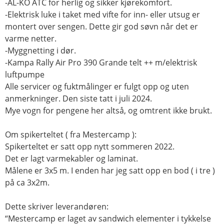
-AL-KO ATC for herlig og sikker kjørekomfort.
-Elektrisk luke i taket med vifte for inn- eller utsug er
montert over sengen. Dette gir god søvn når det er
varme netter.
-Myggnetting i dør.
-Kampa Rally Air Pro 390 Grande telt ++ m/elektrisk
luftpumpe
Alle servicer og fuktmålinger er fulgt opp og uten
anmerkninger. Den siste tatt i juli 2024.
Mye vogn for pengene her altså, og omtrent ikke brukt.
Om spikerteltet ( fra Mestercamp ):
Spikerteltet er satt opp nytt sommeren 2022.
Det er lagt varmekabler og laminat.
Målene er 3x5 m. I enden har jeg satt opp en bod ( i tre )
på ca 3x2m.
Dette skriver leverandøren:
“Mestercamp er laget av sandwich elementer i tykkelse