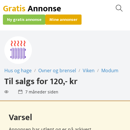
Gratis
Annonse
Ny gratis annonse
Mine annonser
Hus og hage
Ovner og brensel
Viken
Modum
/
/
/
Til salgs for
120,- kr
7 måneder siden
Varsel
Annonsen har utløpt og er nå
arkivert
.