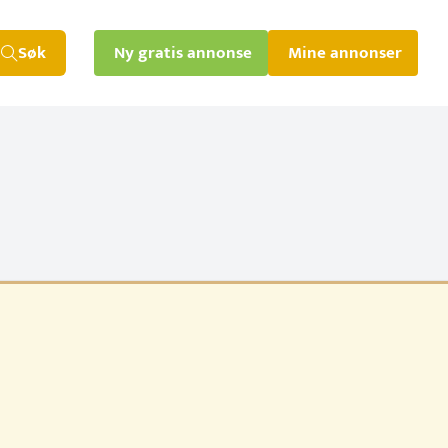
Søk
Ny gratis annonse
Mine annonser