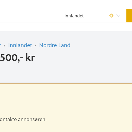
r
Innlandet
Nordre Land
/
/
500,- kr
 kontakte annonsøren.