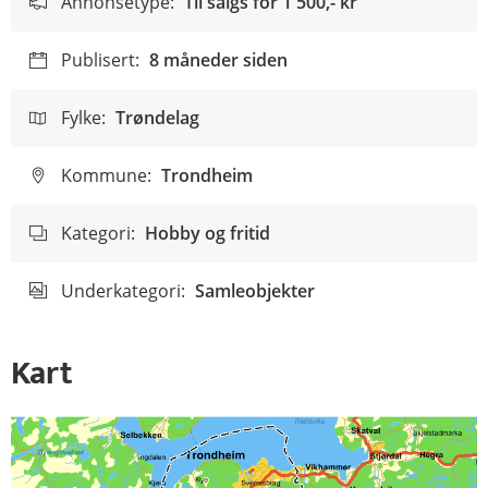
Annonsetype:
Til salgs for
1 500,- kr
Publisert:
8 måneder siden
Fylke:
Trøndelag
Kommune:
Trondheim
Kategori:
Hobby og fritid
Underkategori:
Samleobjekter
Kart