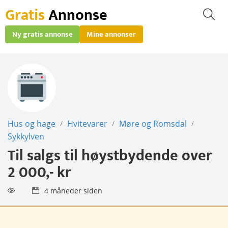
Gratis
Annonse
Ny gratis annonse
Mine annonser
Hus og hage
Hvitevarer
Møre og Romsdal
/
/
/
Sykkylven
Til salgs til høystbydende over
2 000,- kr
4 måneder siden