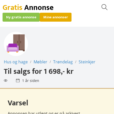
Gratis
Annonse
Ny gratis annonse
Mine annonser
Hus og hage
Møbler
Trøndelag
Steinkjer
/
/
/
Til salgs for
1 698,- kr
1 år siden
Varsel
Annonsen har utløpt og er nå
arkivert
.