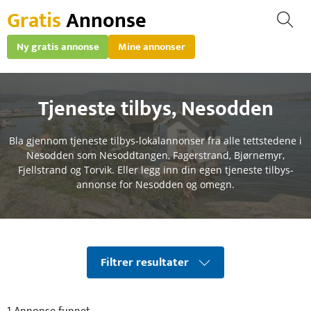
Gratis
Annonse
Ny gratis annonse
Mine annonser
Tjeneste tilbys
,
Nesodden
Bla gjennom tjeneste tilbys-lokalannonser fra alle tettstedene i
Nesodden som Nesoddtangen, Fagerstrand, Bjørnemyr,
Fjellstrand og Torvik. Eller legg inn din egen tjeneste tilbys-
annonse for Nesodden og omegn.
Filtrer resultater