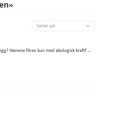
ken
»
gg? Hønene fôres kun med økologisk kraftf ...