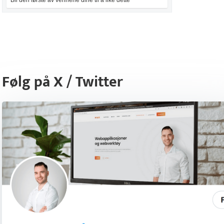
Bli den første av vennene dine til å like dette
Følg på X / Twitter