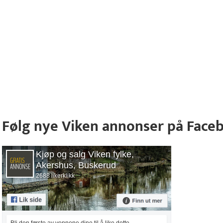
Følg nye Viken annonser på Face
Kjøp og salg Viken fylke,
Akershus, Buskerud
2688 likerklikk