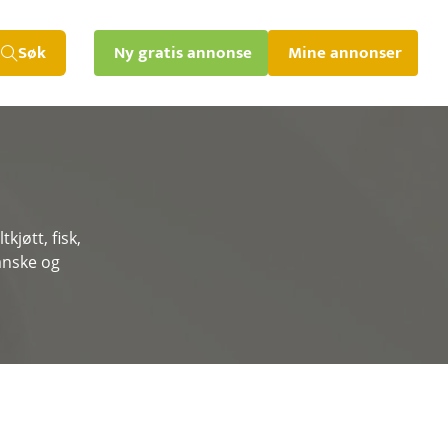
Søk
Ny gratis annonse
Mine annonser
kjøtt, fisk,
anske og