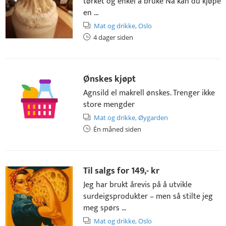
tørket og enkel å bruke Nå kan du kjøpe
en ...
Mat og drikke,
Oslo
4 dager siden
Ønskes kjøpt
Agnsild el makrell ønskes. Trenger ikke
store mengder
Mat og drikke,
Øygarden
Én måned siden
Til salgs for
149,- kr
Jeg har brukt årevis på å utvikle
surdeigsprodukter – men så stilte jeg
meg spørs ...
Mat og drikke,
Oslo