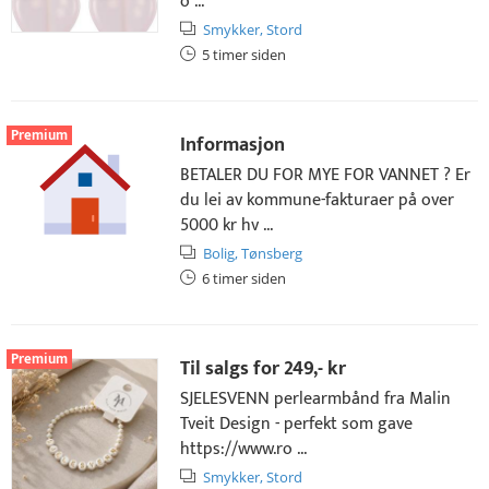
o ...
Smykker,
Stord
5 timer siden
Premium
Informasjon
BETALER DU FOR MYE FOR VANNET ? Er
du lei av kommune-fakturaer på over
5000 kr hv ...
Bolig,
Tønsberg
6 timer siden
Premium
Til salgs for
249,- kr
SJELESVENN perlearmbånd fra Malin
Tveit Design - perfekt som gave
https://www.ro ...
Smykker,
Stord