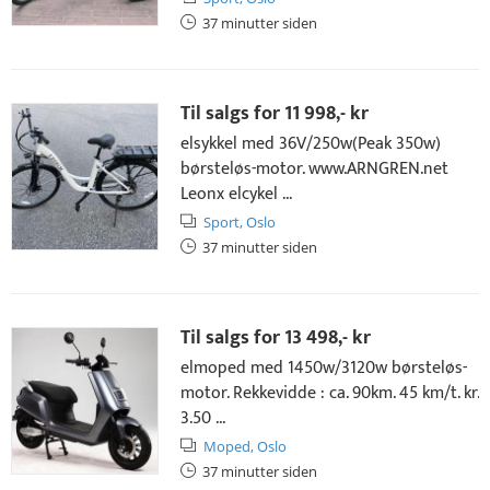
37 minutter siden
Til salgs for
11 998,- kr
elsykkel med 36V/250w(Peak 350w)
børsteløs-motor. www.ARNGREN.net
Leonx elcykel ...
Sport,
Oslo
37 minutter siden
Til salgs for
13 498,- kr
elmoped med 1450w/3120w børsteløs-
motor. Rekkevidde : ca. 90km. 45 km/t. kr.
3.50 ...
Moped,
Oslo
37 minutter siden