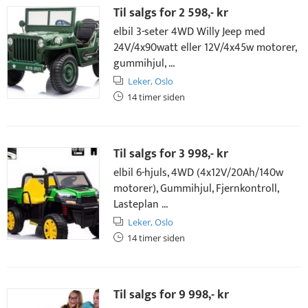
Til salgs for
2 598,- kr
elbil 3-seter 4WD Willy Jeep med
24V/4x90watt eller 12V/4x45w motorer,
gummihjul, ...
Leker,
Oslo
14 timer siden
Til salgs for
3 998,- kr
elbil 6-hjuls, 4WD (4x12V/20Ah/140w
motorer), Gummihjul, Fjernkontroll,
Lasteplan ...
Leker,
Oslo
14 timer siden
Til salgs for
9 998,- kr