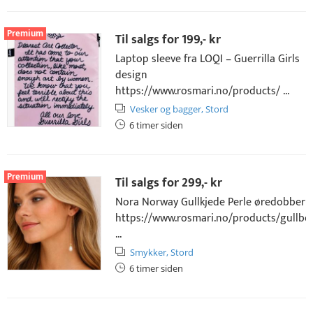
Premium
Til salgs for
199,- kr
Laptop sleeve fra LOQI – Guerrilla Girls
design
https://www.rosmari.no/products/ ...
Vesker og bagger,
Stord
6 timer siden
Premium
Til salgs for
299,- kr
Nora Norway Gullkjede Perle øredobber
https://www.rosmari.no/products/gullbe
...
Smykker,
Stord
6 timer siden