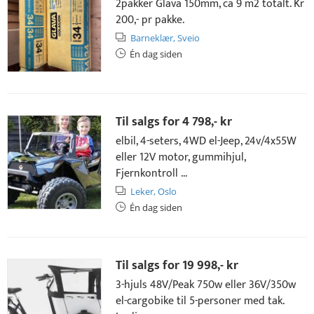
2pakker Glava 150mm, ca 9 m2 totalt. Kr
200,- pr pakke.
Barneklær,
Sveio
Én dag siden
Til salgs for
4 798,- kr
elbil, 4-seters, 4WD el-Jeep, 24v/4x55W
eller 12V motor, gummihjul,
Fjernkontroll ...
Leker,
Oslo
Én dag siden
Til salgs for
19 998,- kr
3-hjuls 48V/Peak 750w eller 36V/350w
el-cargobike til 5-personer med tak.