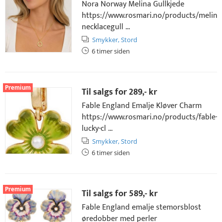
Nora Norway Melina Gullkjede
https://www.rosmari.no/products/melina
necklacegull ...
Smykker,
Stord
6 timer siden
Premium
Til salgs for
289,- kr
Fable England Emalje Kløver Charm
https://www.rosmari.no/products/fable-
lucky-cl ...
Smykker,
Stord
6 timer siden
Premium
Til salgs for
589,- kr
Fable England emalje stemorsblost
øredobber med perler