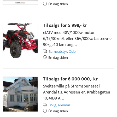
Én dag siden
Til salgs for
5 998,- kr
elATV med 48V/1000w motor.
6/15/30km/t eller 36V/800w. Lasteevne
90kg. 40 km rang ...
Barneutstyr,
Oslo
Én dag siden
Til salgs for
6 000 000,- kr
Sveitservilla på Strømsbuneset i
Arendal t.s. Adressen er: Krabbegaten
10, 4839 A ...
Bolig,
Arendal
Én dag siden