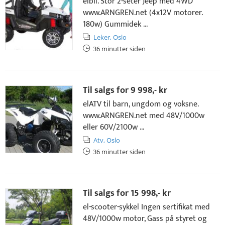
elbil. Stor 2-seter Jeep med 4WD
www.ARNGREN.net (4x12V motorer.
180w) Gummidek ...
Leker,
Oslo
36 minutter siden
Til salgs for
9 998,- kr
elATV til barn, ungdom og voksne.
www.ARNGREN.net med 48V/1000w
eller 60V/2100w ...
Atv,
Oslo
36 minutter siden
Til salgs for
15 998,- kr
el-scooter-sykkel Ingen sertifikat med
48V/1000w motor, Gass på styret og