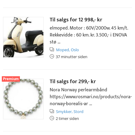
Til salgs for
12 998,- kr
elmoped. Motor : 60V/2000w. 45 km/t.
Rekkevidde : 60 km. kr. 3.500,- i ENOVA
stø ...
Moped,
Oslo
37 minutter siden
Premium
Til salgs for
299,- kr
Nora Norway perlearmbånd
https://www.rosmari.no/products/nora-
norway-borealis-ar ...
Smykker,
Stord
2 timer siden