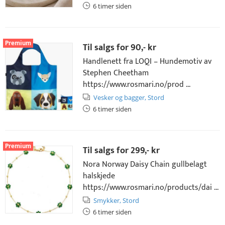
6 timer siden
Premium
Til salgs for
90,- kr
Handlenett fra LOQI – Hundemotiv av
Stephen Cheetham
https://www.rosmari.no/prod ...
Vesker og bagger,
Stord
6 timer siden
Premium
Til salgs for
299,- kr
Nora Norway Daisy Chain gullbelagt
halskjede
https://www.rosmari.no/products/dai ...
Smykker,
Stord
6 timer siden