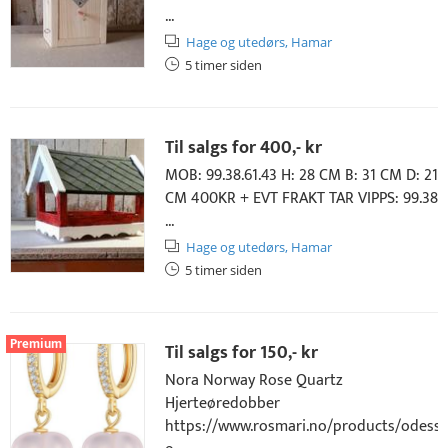
...
Hage og utedørs,
Hamar
5 timer siden
Til salgs for
400,- kr
MOB: 99.38.61.43 H: 28 CM B: 31 CM D: 21
CM 400KR + EVT FRAKT TAR VIPPS: 99.38
...
Hage og utedørs,
Hamar
5 timer siden
Premium
Til salgs for
150,- kr
Nora Norway Rose Quartz
Hjerteøredobber
https://www.rosmari.no/products/odessa