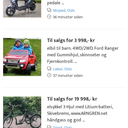
pedale ...
Moped,
Oslo
36 minutter siden
Til salgs for
3 998,- kr
elbil til barn. 4WD/2WD. Ford Ranger
med Gummihjul, skinnseter og
Fjernkontroll. ...
Leker,
Oslo
37 minutter siden
Til salgs for
19 998,- kr
elsykkel 3-Hjul med Litium-batteri,
Skivebrems, www.ARNGREN.net
håndgass og god ...
Sport,
Oslo