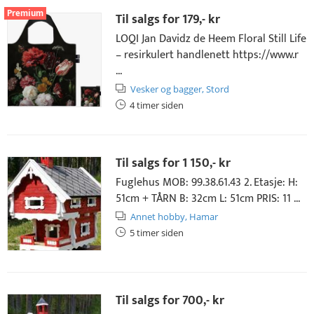
Premium
Til salgs for
179,- kr
LOQI Jan Davidz de Heem Floral Still Life
– resirkulert handlenett https://www.r
...
Vesker og bagger,
Stord
4 timer siden
Til salgs for
1 150,- kr
Fuglehus MOB: 99.38.61.43 2. Etasje: H:
51cm + TÅRN B: 32cm L: 51cm PRIS: 11 ...
Annet hobby,
Hamar
5 timer siden
Til salgs for
700,- kr