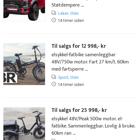
Støtdempere ...
Leker,
Oslo
14 timer siden
Til salgs for
12 998,- kr
elsykkel-fatbike samenleggbar
48V/750w motor. Fart 27 km/t. 60km
med fartsperre ...
Sport,
Oslo
14 timer siden
Til salgs for
25 998,- kr
elsykkel 48V/Peak 500w motor. el-
fatbike. Sammenleggbar. Lovlig å bruke.
60km ran ...