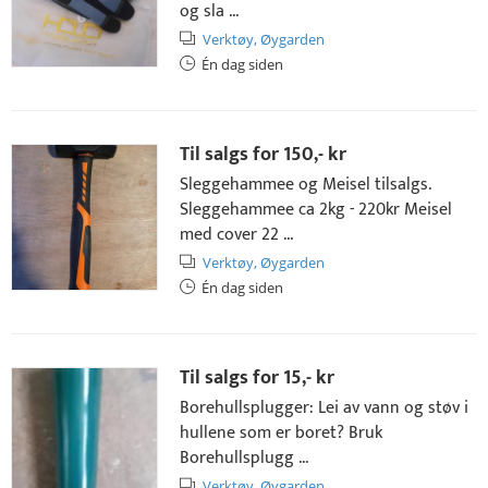
og sla ...
Verktøy,
Øygarden
Én dag siden
Til salgs for
150,- kr
Sleggehammee og Meisel tilsalgs.
Sleggehammee ca 2kg - 220kr Meisel
med cover 22 ...
Verktøy,
Øygarden
Én dag siden
Til salgs for
15,- kr
Borehullsplugger: Lei av vann og støv i
hullene som er boret? Bruk
Borehullsplugg ...
Verktøy,
Øygarden