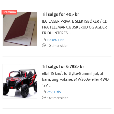
Premium
Til salgs for
40,- kr
JEG LAGER PRIVATE SLEKTSBØKER / CD
FRA TELEMARK, BUSKERUD OG AGDER
ER DU INTERES ...
Bøker,
Tinn
10 timer siden
Til salgs for
6 798,- kr
elbil 15 km/t luftfylte-Gummihjul, til
barn, ung, voksne. 24V/360w eller 4WD
12V ...
Atv,
Oslo
14 timer siden