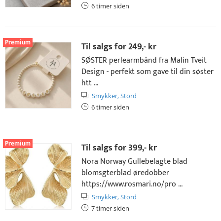
6 timer siden
Premium
Til salgs for
249,- kr
SØSTER perlearmbånd fra Malin Tveit
Design - perfekt som gave til din søster
htt ...
Smykker,
Stord
6 timer siden
Premium
Til salgs for
399,- kr
Nora Norway Gullebelagte blad
blomsgterblad øredobber
https://www.rosmari.no/pro ...
Smykker,
Stord
7 timer siden