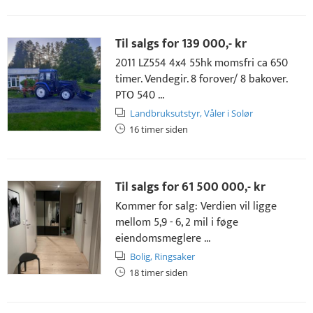
Til salgs for
139 000,- kr
2011 LZ554 4x4 55hk momsfri ca 650
timer. Vendegir. 8 forover/ 8 bakover.
PTO 540 ...
Landbruksutstyr,
Våler i Solør
16 timer siden
Til salgs for
61 500 000,- kr
Kommer for salg: Verdien vil ligge
mellom 5,9 - 6, 2 mil i føge
eiendomsmeglere ...
Bolig,
Ringsaker
18 timer siden