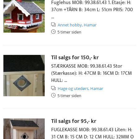
Fuglehus MOB: 99.38.61.43 1. Etasje: H:
37cm +TÅRN B: 34cm L: 51cm PRIS: 700
...
Annet hobby,
Hamar
5 timer siden
Til salgs for
150,- kr
STÆRKASSE MOB: 99.38.61.43 Stor
(Stærkasse): H: 47CM B: 16CM D: 17CM
HULL: ...
Hage og utedørs,
Hamar
5 timer siden
Til salgs for
95,- kr
FUGLEKASSE MOB: 99.38.61.43 Liten: H:
31 CM B: 15 CM D: 12 CM HULL: 32MM O