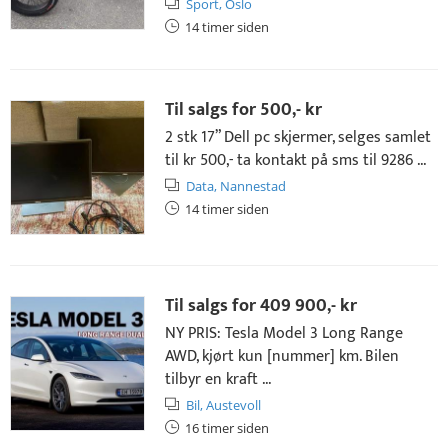
Sport,
Oslo
14 timer siden
Til salgs for
500,- kr
2 stk 17” Dell pc skjermer, selges samlet
til kr 500,- ta kontakt på sms til 9286 ...
Data,
Nannestad
14 timer siden
Til salgs for
409 900,- kr
NY PRIS: Tesla Model 3 Long Range
AWD, kjørt kun [nummer] km. Bilen
tilbyr en kraft ...
Bil,
Austevoll
16 timer siden