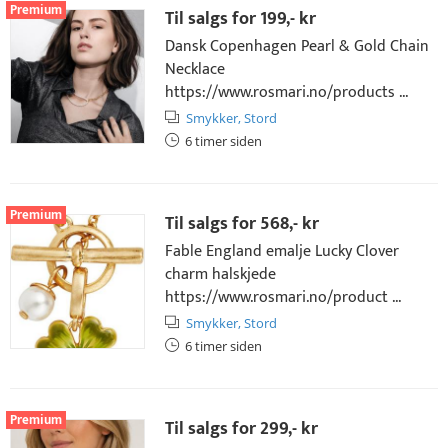
Premium
Til salgs for
199,- kr
Dansk Copenhagen Pearl & Gold Chain
Necklace
https://www.rosmari.no/products ...
Smykker,
Stord
6 timer siden
Premium
Til salgs for
568,- kr
Fable England emalje Lucky Clover
charm halskjede
https://www.rosmari.no/product ...
Smykker,
Stord
6 timer siden
Premium
Til salgs for
299,- kr