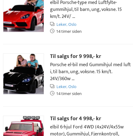
elbil Porsche-type med Luftfylte-
gummihjul, til barn, ung, voksne. 15
km/t. 24V/ ...
Leker,
Oslo
14 timer siden
Til salgs for
9 998,- kr
Porsche el-bil med Gummihjul med luft
i, til barn, ung, voksne. 15 km/t.
24V/360w ...
Leker,
Oslo
14 timer siden
Til salgs for
4 998,- kr
elbil 6-hjul Ford 4WD (4x24V/4x55w
motor), Gummihjul, Fjernkontroll,