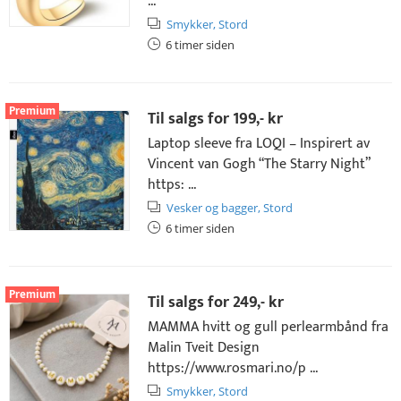
...
Smykker,
Stord
6 timer siden
Premium
Til salgs for
199,- kr
Laptop sleeve fra LOQI – Inspirert av
Vincent van Gogh “The Starry Night”
https: ...
Vesker og bagger,
Stord
6 timer siden
Premium
Til salgs for
249,- kr
MAMMA hvitt og gull perlearmbånd fra
Malin Tveit Design
https://www.rosmari.no/p ...
Smykker,
Stord