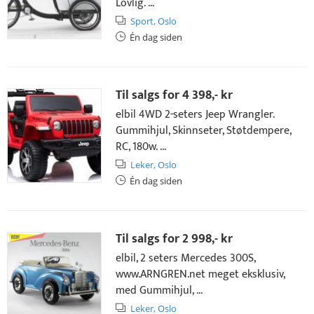
Lovlig. ...
Sport,
Oslo
Én dag siden
Til salgs for
4 398,- kr
elbil 4WD 2-seters Jeep Wrangler.
Gummihjul, Skinnseter, Støtdempere,
RC, 180w. ...
Leker,
Oslo
Én dag siden
Til salgs for
2 998,- kr
elbil, 2 seters Mercedes 300S,
www.ARNGREN.net meget eksklusiv,
med Gummihjul, ...
Leker,
Oslo