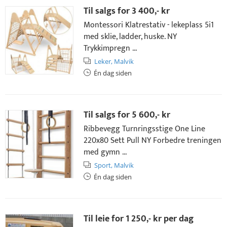
Til salgs for
3 400,- kr
Montessori Klatrestativ - lekeplass 5i1
med sklie, ladder, huske. NY
Trykkimpregn ...
Leker,
Malvik
Én dag siden
Til salgs for
5 600,- kr
Ribbevegg Turnringsstige One Line
220x80 Sett Pull NY Forbedre treningen
med gymn ...
Sport,
Malvik
Én dag siden
Til leie for
1 250,- kr
per dag