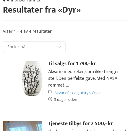
4 Annonser funnet
Resultater fra «
Dyr
»
Viser 1 - 4 av 4 resultater
Til salgs for
1 798,- kr
Akvarie med reker, som ikke trenger
stell. Den perfekte gave. Med NASA i
rommet. ...
Akvariefisk og utstyr,
Oslo
5 dager siden
Tjeneste tilbys for
2 500,- kr