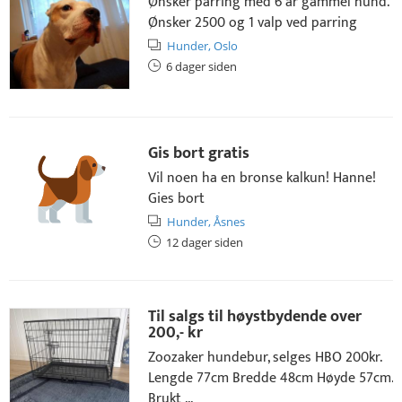
Ønsker parring med 6 år gammel hund.
Ønsker 2500 og 1 valp ved parring
Hunder,
Oslo
6 dager siden
Gis bort gratis
Vil noen ha en bronse kalkun! Hanne!
Gies bort
Hunder,
Åsnes
12 dager siden
Til salgs til høystbydende over
200,- kr
Zoozaker hundebur, selges HBO 200kr.
Lengde 77cm Bredde 48cm Høyde 57cm.
Brukt ...