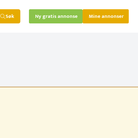
Søk
Ny gratis annonse
Mine annonser