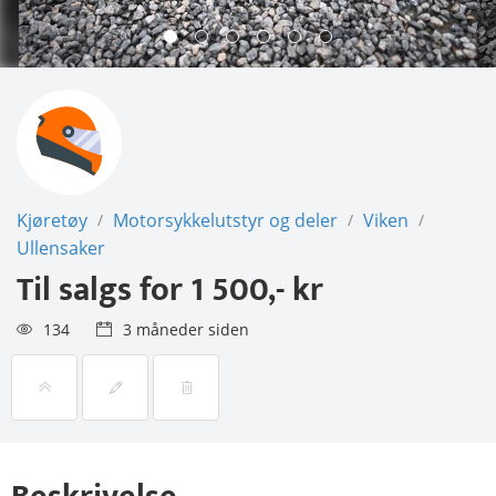
Kjøretøy
Motorsykkelutstyr og deler
Viken
/
/
/
Ullensaker
Til salgs for
1 500,- kr
134
3 måneder siden