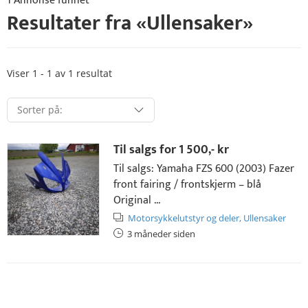
1 Annonse funnet
Resultater fra «
Ullensaker
»
Viser 1 - 1 av 1 resultat
Til salgs for
1 500,- kr
Til salgs: Yamaha FZS 600 (2003) Fazer
front fairing / frontskjerm – blå
Original ...
Motorsykkelutstyr og deler,
Ullensaker
3 måneder siden