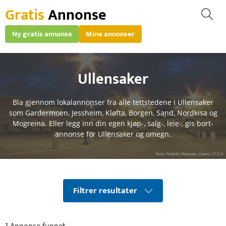
Gratis
Annonse
Ny gratis annonse
Mine annonser
Ullensaker
Bla gjennom lokalannonser fra alle tettstedene i Ullensaker
som Gardermoen, Jessheim, Kløfta, Borgen, Sand, Nordkisa og
Mogreina. Eller legg inn din egen kjøp-, salg-, leie-, gis bort-
annonse for Ullensaker og omegn.
Foto: Fredrik Olastuen, Lisens: CC3.0
Filtrer resultater