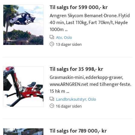
Til salgs for
599 000,- kr
Arngren Skycom Bemanet-Drone. Flytid
40 min, Last 110kg, Fart 70km/t, Høyde
1000m ...
Atv,
Oslo
13 dager siden
Til salgs for
35 998,- kr
Gravmaskin-mini, edderkopp-graver,
www.ARNGREN.net med tilhenger-feste.
15 hk m ...
Landbruksutstyr,
Oslo
16 dager siden
Til salgs for
789 000,- kr