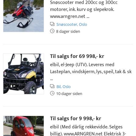
Snøscooter med 200cc og 300cc
motorer, ink. kurv og slepekrok.
www.arngren.net ...
Snøscooter,
Oslo
8 dager siden
Til salgs for
69 998,- kr
elbil, el-Jeep (UTV). Leveres med
Lasteplan, vindskjerm, lys, speil, tak & sk
...
Bil,
Oslo
10 dager siden
Til salgs for
9 998,- kr
elbil (Med dårlig rekkevidde. Selges
billig). www.ARNGREN.net Elektrisk 3-