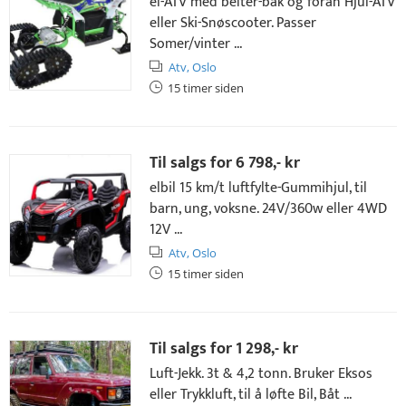
el-ATV med belter-bak og foran Hjul-ATV
eller Ski-Snøscooter. Passer
Somer/vinter ...
Atv,
Oslo
15 timer siden
Til salgs for
6 798,- kr
elbil 15 km/t luftfylte-Gummihjul, til
barn, ung, voksne. 24V/360w eller 4WD
12V ...
Atv,
Oslo
15 timer siden
Til salgs for
1 298,- kr
Luft-Jekk. 3t & 4,2 tonn. Bruker Eksos
eller Trykkluft, til å løfte Bil, Båt ...