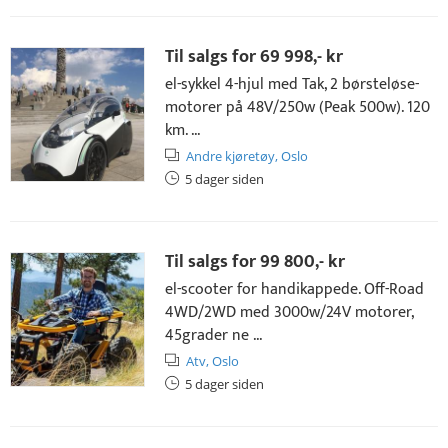
Til salgs for
69 998,- kr
el-sykkel 4-hjul med Tak, 2 børsteløse-
motorer på 48V/250w (Peak 500w). 120
km. ...
Andre kjøretøy,
Oslo
5 dager siden
Til salgs for
99 800,- kr
el-scooter for handikappede. Off-Road
4WD/2WD med 3000w/24V motorer,
45grader ne ...
Atv,
Oslo
5 dager siden