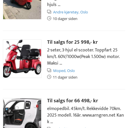
hjuls ...
Andre kjøretøy,
Oslo
10 dager siden
Til salgs for
25 998,- kr
2-seter, 3-hjul el-scooter. Toppfart 25
km/t. 60V/1000w(Peak 1.500w) motor.
Maksi ...
Moped,
Oslo
11 dager siden
Til salgs for
66 498,- kr
elmopedbil. 45km/t. Rekkevidde 70km.
2025 modell. 16år. www.arngren.net Kan
k ...