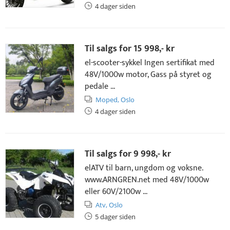
4 dager siden
Til salgs for
15 998,- kr
el-scooter-sykkel Ingen sertifikat med
48V/1000w motor, Gass på styret og
pedale ...
Moped,
Oslo
4 dager siden
Til salgs for
9 998,- kr
elATV til barn, ungdom og voksne.
www.ARNGREN.net med 48V/1000w
eller 60V/2100w ...
Atv,
Oslo
5 dager siden