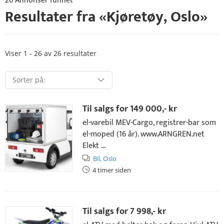
26 Annonser funnet
Resultater fra «
Kjøretøy
,
Oslo
»
Viser 1 - 26 av 26 resultater
Til salgs for
149 000,- kr
el-varebil MEV-Cargo, registrer-bar som
el-moped (16 år). www.ARNGREN.net
Elekt ...
Bil,
Oslo
4 timer siden
Til salgs for
7 998,- kr