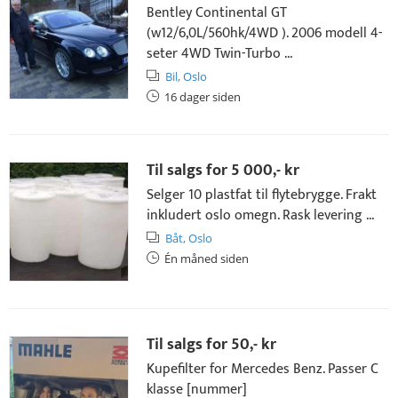
Bentley Continental GT
(w12/6,0L/560hk/4WD ). 2006 modell 4-
seter 4WD Twin-Turbo ...
Bil,
Oslo
16 dager siden
Til salgs for
5 000,- kr
Selger 10 plastfat til flytebrygge. Frakt
inkludert oslo omegn. Rask levering ...
Båt,
Oslo
Én måned siden
Til salgs for
50,- kr
Kupefilter for Mercedes Benz. Passer C
klasse [nummer]