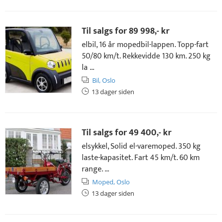
Til salgs for
89 998,- kr
elbil, 16 år mopedbil-lappen. Topp-fart
50/80 km/t. Rekkevidde 130 km. 250 kg
la ...
Bil,
Oslo
13 dager siden
Til salgs for
49 400,- kr
elsykkel, Solid el-varemoped. 350 kg
laste-kapasitet. Fart 45 km/t. 60 km
range. ...
Moped,
Oslo
13 dager siden