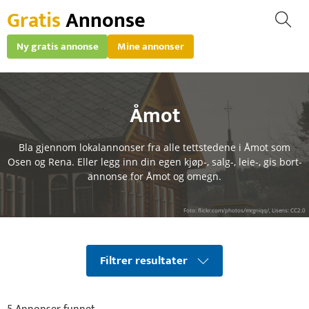
Gratis
Annonse
Ny gratis annonse
Mine annonser
Åmot
Bla gjennom lokalannonser fra alle tettstedene i Åmot som
Osen og Rena. Eller legg inn din egen kjøp-, salg-, leie-, gis bort-
annonse for Åmot og omegn.
Foto: flickr.com/photos/mrgniqq/, Lisens: CC2.0
Filtrer resultater