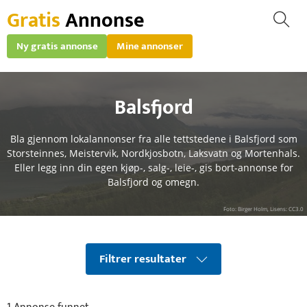
Gratis
Annonse
Ny gratis annonse
Mine annonser
Balsfjord
Bla gjennom lokalannonser fra alle tettstedene i Balsfjord som
Storsteinnes, Meistervik, Nordkjosbotn, Laksvatn og Mortenhals.
Eller legg inn din egen kjøp-, salg-, leie-, gis bort-annonse for
Balsfjord og omegn.
Foto: Birger Holm, Lisens: CC3.0
Filtrer resultater