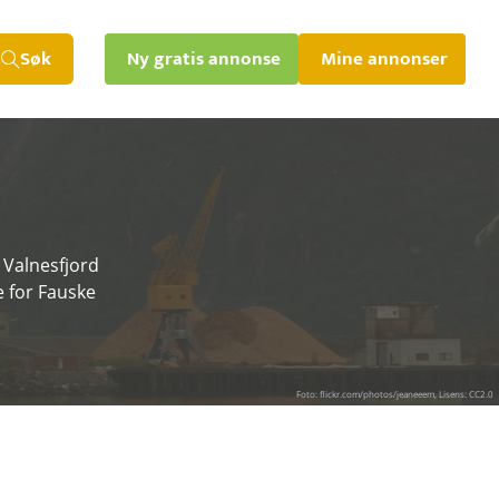
Søk
Ny gratis annonse
Mine annonser
 Valnesfjord
e for Fauske
Foto: flickr.com/photos/jeaneeem, Lisens: CC2.0