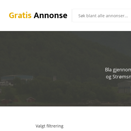
Gratis
Annonse
Bla gjennom
og Strømsne
Valgt filtrering