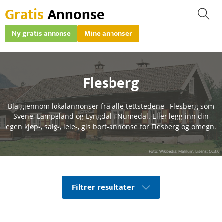
Gratis
Annonse
Ny gratis annonse
Mine annonser
Flesberg
Bla gjennom lokalannonser fra alle tettstedene i Flesberg som
Svene, Lampeland og Lyngdal i Numedal. Eller legg inn din
egen kjøp-, salg-, leie-, gis bort-annonse for Flesberg og omegn.
Foto: Wikipedia: Mahlum, Lisens: CC3.0
Filtrer resultater