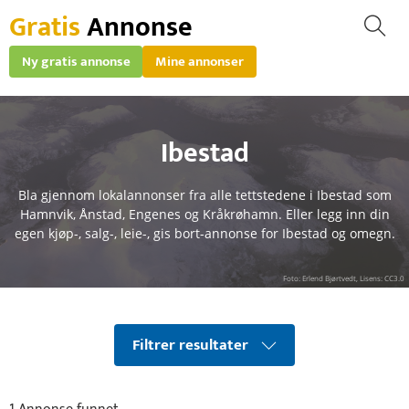
Gratis
Annonse
Ny gratis annonse
Mine annonser
Ibestad
Bla gjennom lokalannonser fra alle tettstedene i Ibestad som
Hamnvik, Ånstad, Engenes og Kråkrøhamn. Eller legg inn din
egen kjøp-, salg-, leie-, gis bort-annonse for Ibestad og omegn.
Foto: Erlend Bjørtvedt, Lisens: CC3.0
Filtrer resultater