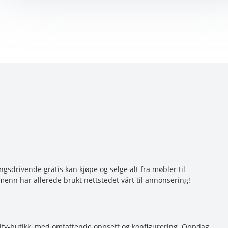
sdrivende gratis kan kjøpe og selge alt fra møbler til
menn har allerede brukt nettstedet vårt til annonsering!
ify-butikk, med omfattende oppsett og konfigurering. Oppdag