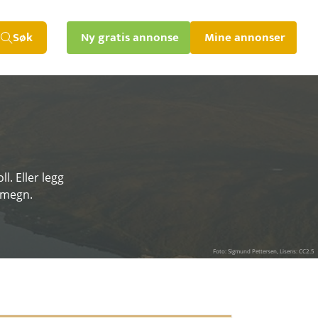
Søk
Ny gratis annonse
Mine annonser
. Eller legg
 omegn.
Foto: Sigmund Pettersen, Lisens: CC2.5