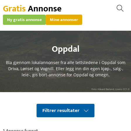
Gratis
Annonse
Ny gratis annonse
Mine annonser
Oppdal
Bla gjennom lokalannonser fra alle tettstedene i Oppdal som
Driva, Lønset og Vognill. Eller legg inn din egen kjøp-, salg-,
leie-, gis bort-annonse for Oppdal og omegn.
Foto: Håvard Berland, Lisens: CC1.0
Filtrer resultater