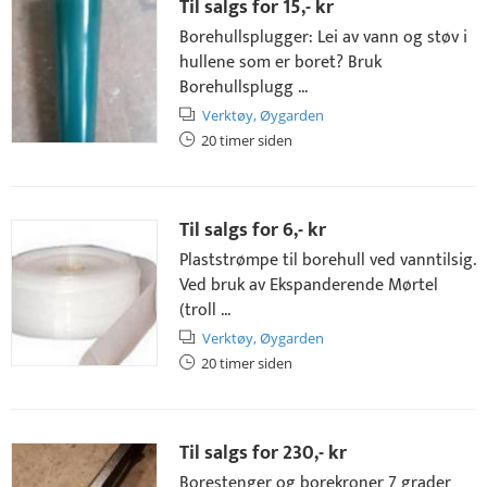
Til salgs for
15,- kr
Borehullsplugger: Lei av vann og støv i
hullene som er boret? Bruk
Borehullsplugg ...
Verktøy,
Øygarden
20 timer siden
Til salgs for
6,- kr
Plaststrømpe til borehull ved vanntilsig.
Ved bruk av Ekspanderende Mørtel
(troll ...
Verktøy,
Øygarden
20 timer siden
Til salgs for
230,- kr
Borestenger og borekroner 7 grader