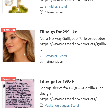
https://www.rosmari.no/product ...
Smykker,
Stord
4 timer siden
Premium
Til salgs for
299,- kr
Nora Norway Gullkjede Perle øredobber
https://www.rosmari.no/products/gullbe
...
Smykker,
Stord
4 timer siden
Premium
Til salgs for
199,- kr
Laptop sleeve fra LOQI – Guerrilla Girls
design
https://www.rosmari.no/products/ ...
Vesker og bagger,
Stord