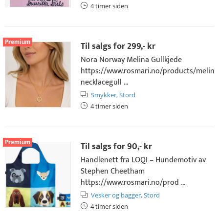
4 timer siden
Premium
Til salgs for
299,- kr
Nora Norway Melina Gullkjede
https://www.rosmari.no/products/melina
necklacegull ...
Smykker,
Stord
4 timer siden
Premium
Til salgs for
90,- kr
Handlenett fra LOQI – Hundemotiv av
Stephen Cheetham
https://www.rosmari.no/prod ...
Vesker og bagger,
Stord
4 timer siden