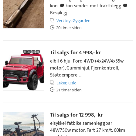
kon. 🚚 kan sendes mot frakttilegg 🚚
Besøk gj ...
Verktøy,
Øygarden
20 timer siden
Til salgs for
4 998,- kr
elbil 6-hjul Ford 4WD (4x24V/4x55w
motor), Gummihjul, Fjernkontroll,
Støtdempere ...
Leker,
Oslo
21 timer siden
Til salgs for
12 998,- kr
elsykkel-fatbike samenleggbar
48V/750w motor. Fart 27 km/t. 60km