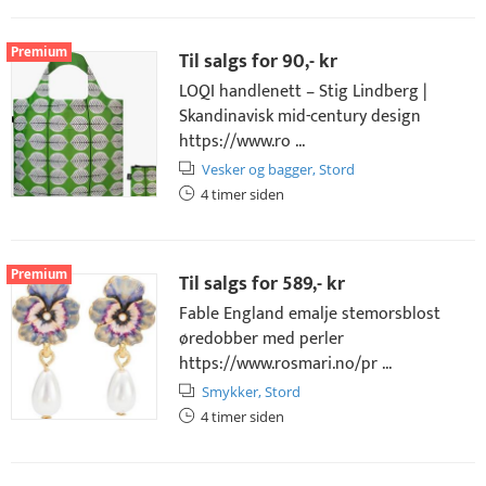
Premium
Til salgs for
90,- kr
LOQI handlenett – Stig Lindberg |
Skandinavisk mid-century design
https://www.ro ...
Vesker og bagger,
Stord
4 timer siden
Premium
Til salgs for
589,- kr
Fable England emalje stemorsblost
øredobber med perler
https://www.rosmari.no/pr ...
Smykker,
Stord
4 timer siden