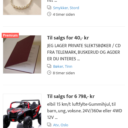
htt ...
Smykker,
Stord
4 timer siden
Premium
Til salgs for
40,- kr
JEG LAGER PRIVATE SLEKTSBØKER / CD
FRA TELEMARK, BUSKERUD OG AGDER
ER DU INTERES ...
Bøker,
Tinn
8 timer siden
Til salgs for
6 798,- kr
elbil 15 km/t luftfylte-Gummihjul, til
barn, ung, voksne. 24V/360w eller 4WD
12V ...
Atv,
Oslo