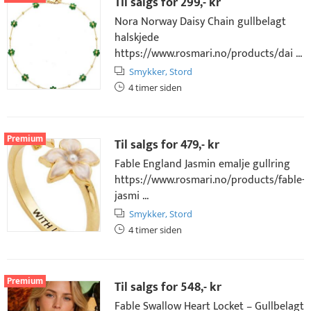
Til salgs for
299,- kr
Nora Norway Daisy Chain gullbelagt
halskjede
https://www.rosmari.no/products/dai ...
Smykker,
Stord
4 timer siden
Premium
Til salgs for
479,- kr
Fable England Jasmin emalje gullring
https://www.rosmari.no/products/fable-
jasmi ...
Smykker,
Stord
4 timer siden
Premium
Til salgs for
548,- kr
Fable Swallow Heart Locket – Gullbelagt