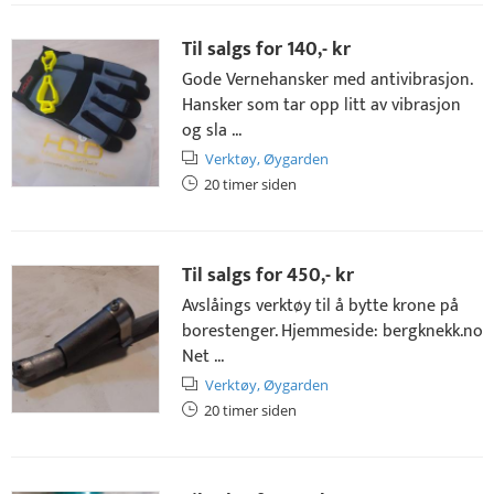
Til salgs for
140,- kr
Gode Vernehansker med antivibrasjon.
Hansker som tar opp litt av vibrasjon
og sla ...
Verktøy,
Øygarden
20 timer siden
Til salgs for
450,- kr
Avslåings verktøy til å bytte krone på
borestenger. Hjemmeside: bergknekk.no
Net ...
Verktøy,
Øygarden
20 timer siden