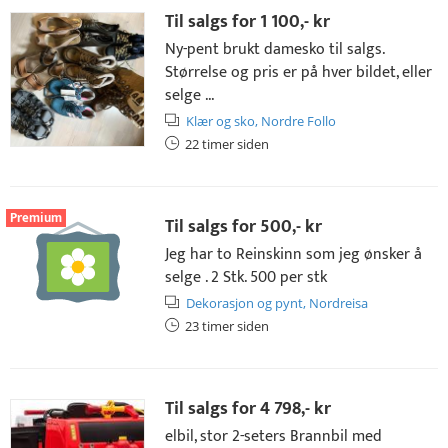
Til salgs for
1 100,- kr
Ny-pent brukt damesko til salgs.
Størrelse og pris er på hver bildet, eller
selge ...
Klær og sko,
Nordre Follo
22 timer siden
Premium
Til salgs for
500,- kr
Jeg har to Reinskinn som jeg ønsker å
selge . 2 Stk. 500 per stk
Dekorasjon og pynt,
Nordreisa
23 timer siden
Til salgs for
4 798,- kr
elbil, stor 2-seters Brannbil med