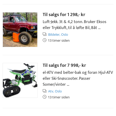
Til salgs for
1 298,- kr
Luft-Jekk. 3t & 4,2 tonn. Bruker Eksos
eller Trykkluft, til å løfte Bil, Båt ...
Bildeler,
Oslo
13 timer siden
Til salgs for
7 998,- kr
el-ATV med belter-bak og foran Hjul-ATV
eller Ski-Snøscooter. Passer
Somer/vinter ...
Atv,
Oslo
13 timer siden