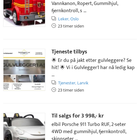
Vannkanon, Ropert, Gummihjul,
fjernkontroll, s ...
Leker,
Oslo
23 timer siden
Tjeneste tilbys
🌟 Er du på jakt etter gulvleggere? Se
hit! 🌟 Vi i Gulvlegger1 har nå ledig kap
...
Tjenester,
Larvik
23 timer siden
Til salgs for
3 998,- kr
elbil Porsche 911 Turbo RUF, 2-seter
4WD med gummihjul, fjernkontroll,
skinnseter ...