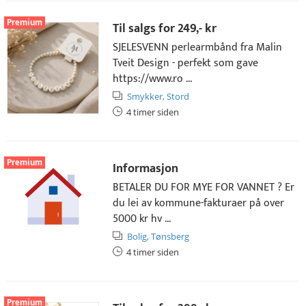
Premium
Til salgs for
249,- kr
SJELESVENN perlearmbånd fra Malin
Tveit Design - perfekt som gave
https://www.ro ...
Smykker,
Stord
4 timer siden
Premium
Informasjon
BETALER DU FOR MYE FOR VANNET ? Er
du lei av kommune-fakturaer på over
5000 kr hv ...
Bolig,
Tønsberg
4 timer siden
Premium