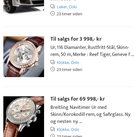
Leker,
Oslo
23 timer siden
Til salgs for
3 998,- kr
Ur, 116 Diamanter, Rustfritt-Stål, Skinn-
rem, 50 m, Merke : Reef Tiger, Geneve f ...
Klokke,
Oslo
23 timer siden
Til salgs for
69 998,- kr
Breitling Navitimer Ur med
Skinn/Korokodill-rem, og Safirglass. Ny
og nesten ny. ...
Klokke,
Oslo
23 timer siden