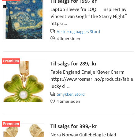
Til salgs for
199,- kr
Laptop sleeve fra LOQI – Inspirert av
Vincent van Gogh “The Starry Night”
https: ...
Vesker og bagger,
Stord
4 timer siden
Premium
Til salgs for
289,- kr
Fable England Emalje Kløver Charm
https://www.rosmari.no/products/fable-
lucky-cl ...
Smykker,
Stord
4 timer siden
Premium
Til salgs for
399,- kr
Nora Norway Gullebelagte blad