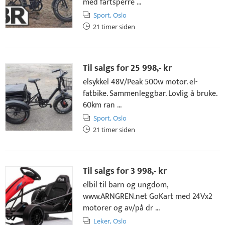
med fartsperre ...
Sport,
Oslo
21 timer siden
Til salgs for
25 998,- kr
elsykkel 48V/Peak 500w motor. el-
fatbike. Sammenleggbar. Lovlig å bruke.
60km ran ...
Sport,
Oslo
21 timer siden
Til salgs for
3 998,- kr
elbil til barn og ungdom,
www.ARNGREN.net GoKart med 24Vx2
motorer og av/på dr ...
Leker,
Oslo