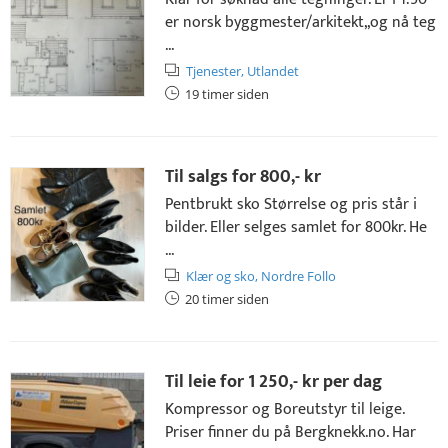
er norsk byggmester/arkitekt,,og nå teg
...
Tjenester,
Utlandet
19 timer siden
Til salgs for
800,- kr
Pentbrukt sko Størrelse og pris står i
bilder. Eller selges samlet for 800kr. He
...
Klær og sko,
Nordre Follo
20 timer siden
Til leie for
1 250,- kr
per dag
Kompressor og Boreutstyr til leige.
Priser finner du på Bergknekk.no. Har