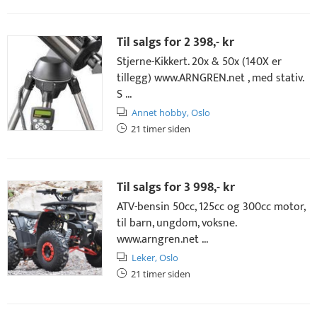
Til salgs for
2 398,- kr
Stjerne-Kikkert. 20x & 50x (140X er
tillegg) www.ARNGREN.net , med stativ.
S ...
Annet hobby,
Oslo
21 timer siden
Til salgs for
3 998,- kr
ATV-bensin 50cc, 125cc og 300cc motor,
til barn, ungdom, voksne.
www.arngren.net ...
Leker,
Oslo
21 timer siden