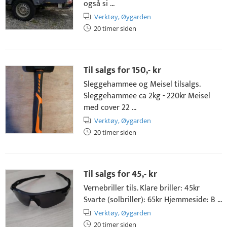
også si ...
Verktøy,
Øygarden
20 timer siden
Til salgs for
150,- kr
Sleggehammee og Meisel tilsalgs.
Sleggehammee ca 2kg - 220kr Meisel
med cover 22 ...
Verktøy,
Øygarden
20 timer siden
Til salgs for
45,- kr
Vernebriller tils. Klare briller: 45kr
Svarte (solbriller): 65kr Hjemmeside: B ...
Verktøy,
Øygarden
20 timer siden