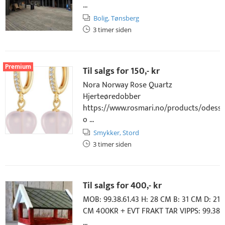
...
Bolig,
Tønsberg
3 timer siden
Premium
Til salgs for
150,- kr
Nora Norway Rose Quartz
Hjerteøredobber
https://www.rosmari.no/products/odessa
o ...
Smykker,
Stord
3 timer siden
Til salgs for
400,- kr
MOB: 99.38.61.43 H: 28 CM B: 31 CM D: 21
CM 400KR + EVT FRAKT TAR VIPPS: 99.38
...