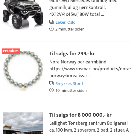
elbil 4WD Mercedes Unimog med
gummihjul og fjernkontroll.
4X12V/4x45w(180W total ...
Leker,
Oslo
2 minutter siden
Premium
Til salgs for
299,- kr
Nora Norway perlearmbånd
https://www.rosmari.no/products/nora-
norway-borealis-ar ...
Smykker,
Stord
10 minutter siden
Til salgs for
8 000 000,- kr
Leilighet Tønsberg sentrum Boligareal
ca. 100 kvm. 2 soverom. 2 bad. 2 stuer. A