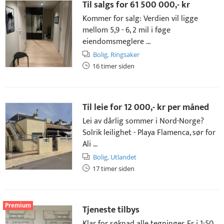
Til salgs for
61 500 000,- kr
Kommer for salg: Verdien vil ligge
mellom 5,9 - 6, 2 mil i føge
eiendomsmeglere ...
Bolig,
Ringsaker
16 timer siden
Til leie for
12 000,- kr
per måned
Lei av dårlig sommer i Nord-Norge?
Solrik leilighet - Playa Flamenca, sør for
Ali ...
Bolig,
Utlandet
17 timer siden
Premium
Tjeneste tilbys
Klar for søknad alle tegninger. Er i 1:50