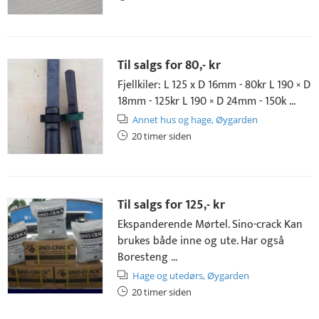
Til salgs for
80,- kr
Fjellkiler: L 125 x D 16mm - 80kr L 190 × D
18mm - 125kr L 190 × D 24mm - 150k ...
Annet hus og hage,
Øygarden
20 timer siden
Til salgs for
125,- kr
Ekspanderende Mørtel. Sino-crack Kan
brukes både inne og ute. Har også
Boresteng ...
Hage og utedørs,
Øygarden
20 timer siden